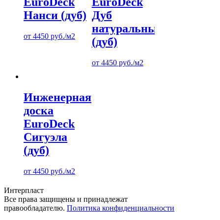
EuroDeck
EuroDeck
Нанси (дуб)
Дуб
натуральный
от
4450
руб.
/м2
(дуб)
от
4450
руб.
/м2
Инженерная
доска
EuroDeck
Сигуэла
(дуб)
от
4450
руб.
/м2
Интерпласт
Все права защищены и принадлежат
правообладателю.
Политика конфиденциальности