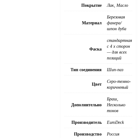
Покрытие
Лак, Масло
Березовая
Материал
фанера/
шпон дуба
стандартная
с 4 х сторон
Фаска
— для всех
позиций
Тип соединения
Шип-паз
Серо-темно-
Цвет
коричневый
Браш,
Дополнительно
Несколько
тонов
Производитель
EuroDeck
Производство
Россия