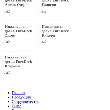
доска EuroDeck
доска EuroDeck
Антик Олд
Галисия
/м2
/м2
Инженерная
Инженерная
доска EuroDeck
доска EuroDeck
Эльче
Кикори
/м2
/м2
Инженерная
доска EuroDeck
Клермон
/м2
Главная
Продукция
Сотрудничество
О нас