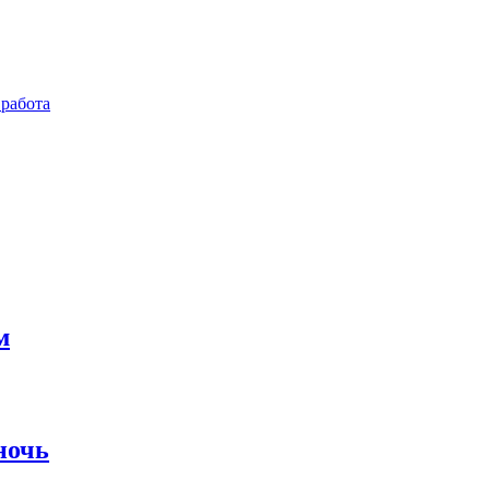
работа
м
ночь