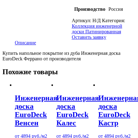
Производство
Россия
Артикул:
Н/Д
Категория:
Коллекция инженерной
доски Патинированная
Оставить заявку
Описание
Купить напольное покрытие из дуба Инженерная доска
EuroDeck Феррано от производителя
Похожие товары
Инженерная
Инженерная
Инженерна
доска
доска
доска
EuroDeck
EuroDeck
EuroDeck
Венсен
Калес
Кастр
от
4894
руб.
/м2
от
4894
руб.
/м2
от
4894
руб.
/м2