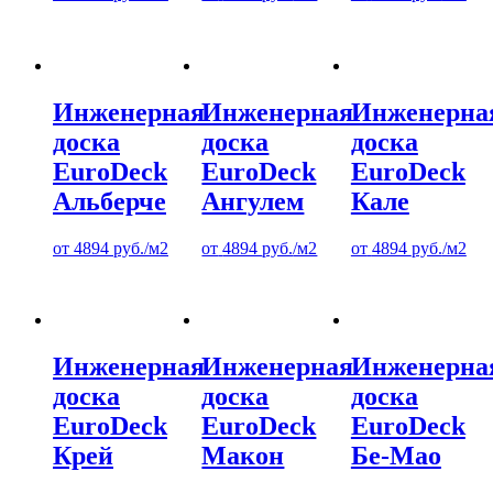
Инженерная
Инженерная
Инженерна
доска
доска
доска
EuroDeck
EuroDeck
EuroDeck
Альберче
Ангулем
Кале
от
4894
руб.
/м2
от
4894
руб.
/м2
от
4894
руб.
/м2
Инженерная
Инженерная
Инженерна
доска
доска
доска
EuroDeck
EuroDeck
EuroDeck
Крей
Макон
Бе-Мао