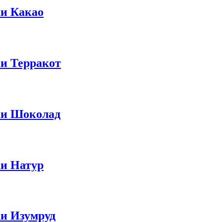
ки Какао
ки Терракот
ски Шоколад
ки Натур
ки Изумруд